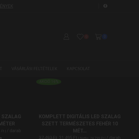
FÉNYEK
GYORS SZÁLLÍTÁS!
S
0
0
T
VÁSÁRLÁSI FELTÉTELEK
KAPCSOLAT
TERMÉKKATEGÓRIÁK
AKCIÓ 16%
D SZALAG
KOMPLETT DIGITÁLIS LED SZALAG
SZŰRÉS ÁR SZERINT
 MÉTER
SZETT TERMÉSZETES FEHÉR 10
MÉT...
/ darab
4
Ft
|
37,493
Ft
31,495
Ft
/ darab
| Netto:
24,799
Ft
|