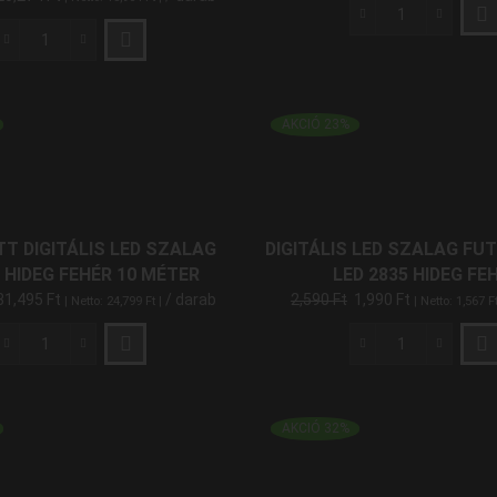
Komplett
Digitális
Komplett
LED
Digitális
Szalag
LED
Szett
Szalag
AKCIÓ 23%
Hideg
Szett
Fehér
Természetes
5
Fehér
Méter
5
mennyiség
Méter
T DIGITÁLIS LED SZALAG
DIGITÁLIS LED SZALAG FU
mennyiség
 HIDEG FEHÉR 10 MÉTER
LED 2835 HIDEG FE
31,495
Ft
/ darab
2,590
Ft
1,990
Ft
| Netto:
24,799
Ft
|
| Netto:
1,567
F
Komplett
Digitális
Digitális
LED
LED
szalag
Szalag
Futófény
AKCIÓ 32%
Szett
120
Hideg
LED
Fehér
2835