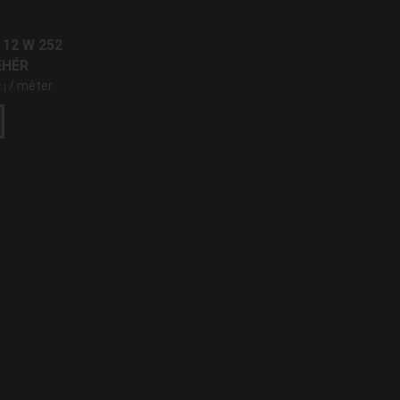
Természetes
SMD 2835 LED
(6)
Fehér
 12 W 252
mennyiség
EHÉR
/ méter
t
|
LED SŰRŰSÉG LED/M
120
(6)
252
(2)
LUMEN/MÉTER
400
(3)
600
(64)
1500
(1)