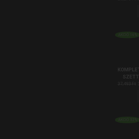
AKCIÓ 16%
KOMPLET
SZETT
37,493
Ft
AKCIÓ 32%