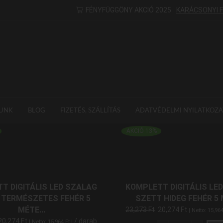
FÉNYFÜGGÖNY AKCIÓ 2025
KARÁCSONYI 
UNK
BLOG
FIZETÉS, SZÁLLÍTÁS
ADATVÉDELMI NYILATKOZA
AKCIÓ 13%
T DIGITÁLIS LED SZALAG
KOMPLETT DIGITÁLIS LE
 TERMÉSZETES FEHÉR 5
SZETT HIDEG FEHÉR 5
MÉTE...
23,273
Ft
20,274
Ft
| Netto:
15,96
20,274
Ft
/ darab
| Netto:
15,964
Ft
|