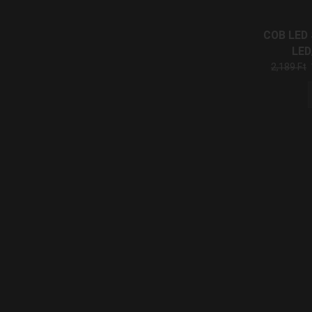
COB LED 
LED
2,189
Ft