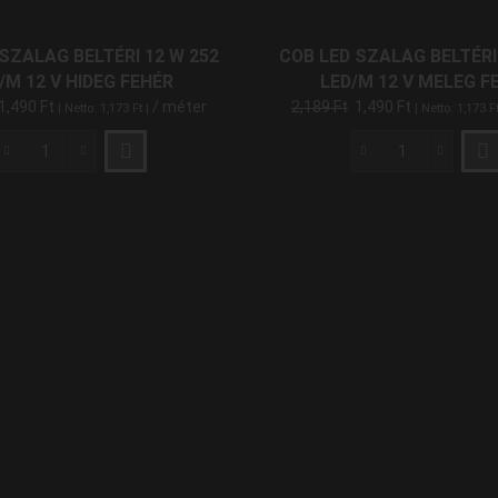
10
Hideg
Méter
Fehér
SZALAG BELTÉRI 12 W 252
COB LED SZALAG BELTÉRI
mennyiség
mennyiség
/M 12 V HIDEG FEHÉR
LED/M 12 V MELEG F
1,490
Ft
/ méter
2,189
Ft
1,490
Ft
| Netto:
1,173
Ft
|
| Netto:
1,173
F
COB
COB
LED
LED
Szalag
Szalag
Beltéri
Beltéri
12
12
W
W
252
252
LED/M
LED/M
12
12
V
V
Hideg
Meleg
Fehér
Fehér
mennyiség
mennyiség