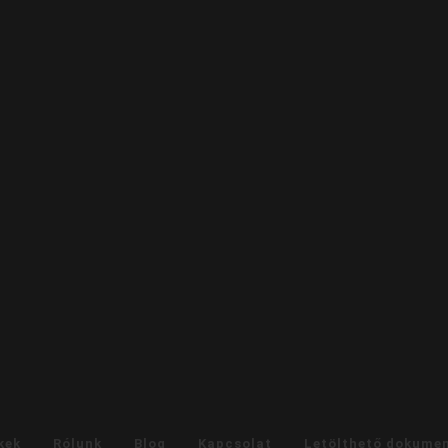
kek
Rólunk
Blog
Kapcsolat
Letölthető dokume