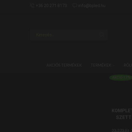
+36 20 271 8173
info@bpled.hu
AKCIÓS TERMÉKEK
TERMÉKEK
RÓL
AKCIÓ 13%
KOMPLET
SZETT
23,273
Ft