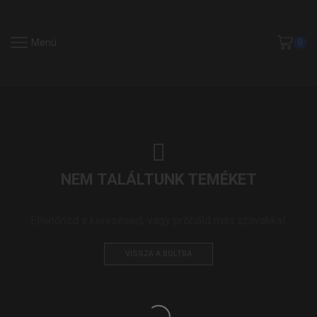
Menü
0
NEM TALÁLTUNK TEMÉKET
Ellenőrizd a keresésed, vagy próbáld más szavakkal.
VISSZA A BOLTBA