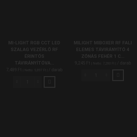
Vezérlő
Touch
RGB
3
Csatornás
RF
12V-
MI-LIGHT RGB CCT LED
MILIGHT MIBOXER RF FALI
24V
SZALAG VEZÉRLŐ RF
ELEMES TÁVIRÁNYÍTÓ 4
18A
ÉRINTŐS
ZÓNÁS FEHÉR 1 C...
216W/432W
TÁVIRÁNYÍTÓVA...
9,245
Ft
/ darab
| Netto:
7,280
Ft
|
mennyiség
7,489
Ft
/ darab
| Netto:
5,897
Ft
|
MiLight
MiBoxer
Mi-
RF
Light
Fali
RGB
Elemes
CCT
Távirányító
LED
4
Szalag
Zónás
Vezérlő
Fehér
RF
1
Érintős