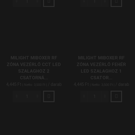
MiLight
MiLight
MiBoxer
MiBoxer
RF
RF
Távirányító
Távirányító
4
4
Zónás
Zónás
RGB
RGB/RGBW
CCT/RGBW/RGB/CCT/Fehér
3
1-
és
MILIGHT MIBOXER RF
MILIGHT MIBOXER RF
5
4
ZÓNA VEZÉRLŐ CCT LED
ZÓNA VEZÉRLŐ FEHÉR
Csatornás
Csatornás
SZALAGHOZ 2
LED SZALAGHOZ 1
Zóna
Zóna
CSATORNÁ...
CSATOR...
Vezérlőhöz
Vezérlőhöz
4,445
Ft
/ darab
4,445
Ft
/ darab
| Netto:
3,500
Ft
|
| Netto:
3,500
Ft
|
FUT092
FUT096
(mindennel
mennyiség
kompatibilis)
MiLight
MiLight
mennyiség
MiBoxer
MiBoxer
RF
RF
Zóna
Zóna
Vezérlő
Vezérlő
CCT
Fehér