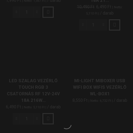
18A 21...
1,990
Ft
/ darab
| Netto:
1,567
Ft
|
10,490
Ft
6,490
Ft
| Netto:
/ darab
5,110
Ft
|
LED
Szalag
Vezérlő
LED
Mini
Szalag
21
Vezérlő
Gombos
Touch
DRGB
Fehér
Digitális
1
RF
Csatornás
5V-
RF
24V
12V-
LED SZALAG VEZÉRLŐ
MI-LIGHT MIBOXER USB
12A
24V
TOUCH RGB 3
WIFI BOX WIFIS VEZÉRLŐ
144W/288W
18A
CSATORNÁS RF 12V-24V
WL-BOX1
mennyiség
216W/432W
18A 216W...
8,550
Ft
/ darab
| Netto:
6,732
Ft
|
mennyiség
6,490
Ft
/ darab
| Netto:
5,110
Ft
|
LED
Szalag