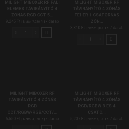
MILIGHT MIBOXER RF FALI
MILIGHT MIBOXER RF
Csatornás
Távirányítóval
ELEMES TÁVIRÁNYÍTÓ 4
TÁVIRÁNYÍTÓ 4 ZÓNÁS
Zóna
15A
ZÓNÁS RGB CCT 5...
FEHÉR 1 CSATORNÁS
Vezérlőhöz
FUT045A
ZÓN...
9,245
Ft
/ darab
| Netto:
7,280
Ft
|
B1
mennyiség
3,810
Ft
/ darab
| Netto:
3,000
Ft
|
mennyiség
MiLight
MiBoxer
MiLight
RF
MiBoxer
Fali
RF
Elemes
Távirányító
Távirányító
4
4
Zónás
Zónás
Fehér
RGB
1
CCT
Csatornás
MILIGHT MIBOXER RF
MILIGHT MIBOXER RF
5
Zóna
TÁVIRÁNYÍTÓ 4 ZÓNÁS
TÁVIRÁNYÍTÓ 4 ZÓNÁS
Csatornás
Vezérlőhöz
RGB
RGB/RGBW 3 ÉS 4
Zóna
FUT006
CCT/RGBW/RGB/CCT/...
CSATO...
Vezérlőhöz
mennyiség
5,550
Ft
/ darab
5,207
Ft
/ darab
| Netto:
4,370
Ft
|
| Netto:
4,100
Ft
|
B4
mennyiség