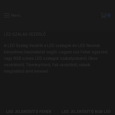
Menü
0
LED SZALAG VEZÉRLŐ
A LED Szalag Vezérlő a LED szalagok és LED Neonok
kényelmes használatát segíti. Legyen szó Fehér egyszínű
vagy RGB színes LED szalagok szabályzásáról, Okos
vezérlésről, Távirányítóról, Fali vezérlőről, nálunk
megtalálod amit keresel.
LED JELERŐSÍTŐ FEHÉR
LED JELERŐSÍTŐ RGB LED