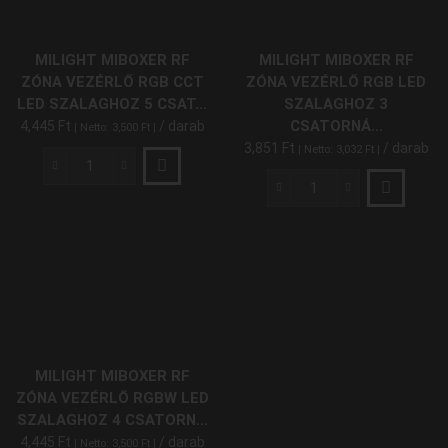
LED
LED
Szalaghoz
Szalaghoz
2
1
MILIGHT MIBOXER RF
MILIGHT MIBOXER RF
Csatornás
Csatornás
ZÓNA VEZÉRLŐ RGB CCT
ZÓNA VEZÉRLŐ RGB LED
12V-
12V-
LED SZALAGHOZ 5 CSAT...
SZALAGHOZ 3
24V
24V
CSATORNÁ...
4,445
Ft
/ darab
| Netto:
3,500
Ft
|
12A
12A
3,851
Ft
/ darab
| Netto:
3,032
Ft
|
144W/288W
144W/288W
FUT035
MiLight
FUT036
mennyiség
MiBoxer
mennyiség
MiLight
RF
MiBoxer
Zóna
RF
Vezérlő
Zóna
RGB
Vezérlő
CCT
RGB
LED
LED
Szalaghoz
Szalaghoz
5
3
MILIGHT MIBOXER RF
Csatornás
Csatornás
ZÓNA VEZÉRLŐ RGBW LED
12V-
12V-
SZALAGHOZ 4 CSATORN...
24V
24V
4,445
Ft
/ darab
| Netto:
3,500
Ft
|
12A