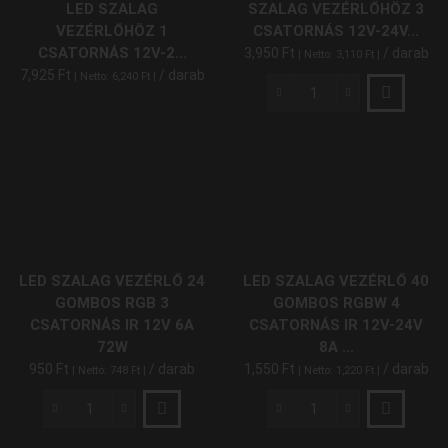
LED SZALAG
SZALAG VEZÉRLŐHÖZ 3
VEZÉRLŐHÖZ 1
CSATORNÁS 12V-24V...
CSATORNÁS 12V-2...
3,950
Ft
/ darab
| Netto:
3,110
Ft
|
7,925
Ft
/ darab
| Netto:
6,240
Ft
|
LED
Jelerősítő
RGB
LED
Szalag
Vezérlőhöz
3
Csatornás
12V-
LED SZALAG VEZÉRLŐ 24
LED SZALAG VEZÉRLŐ 40
24V
GOMBOS RGB 3
GOMBOS RGBW 4
30A
CSATORNÁS IR 12V 6A
CSATORNÁS IR 12V-24V
360W
72W
8A ...
/
950
Ft
/ darab
1,550
Ft
/ darab
| Netto:
748
Ft
|
| Netto:
1,220
Ft
|
720W
mennyiség
LED
LED
Szalag
Szalag