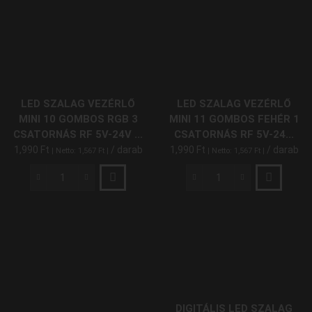
Vezérlő
Vezérlő
24
40
Gombos
Gombos
RGB
RGBW
3
4
Csatornás
Csatornás
IR
IR
LED SZALAG VEZÉRLŐ
LED SZALAG VEZÉRLŐ
12V
12V-
MINI 10 GOMBOS RGB 3
MINI 11 GOMBOS FEHÉR 1
6A
24V
CSATORNÁS RF 5V-24V ...
CSATORNÁS RF 5V-24...
72W
8A
1,990
Ft
/ darab
1,990
Ft
/ darab
| Netto:
1,567
Ft
|
| Netto:
1,567
Ft
|
mennyiség
96W/192W
mennyiség
LED
LED
Szalag
Szalag
Vezérlő
Vezérlő
Mini
Mini
10
11
Gombos
Gombos
RGB
Fehér
3
1
Csatornás
Csatornás
DIGITÁLIS LED SZALAG