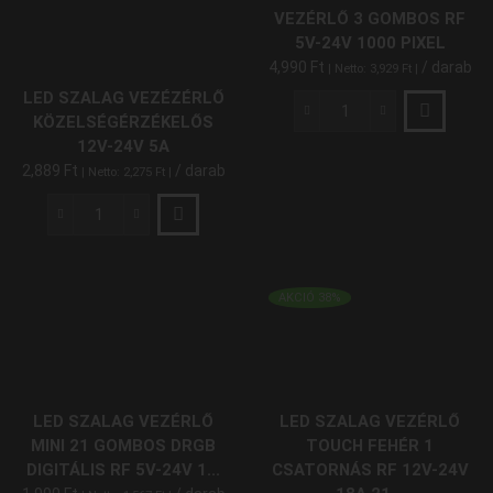
RF
RF
VEZÉRLŐ 3 GOMBOS RF
5V-
5V-
5V-24V 1000 PIXEL
24V
24V
4,990
Ft
/ darab
| Netto:
3,929
Ft
|
12A
6A
LED SZALAG VEZÉZÉRLŐ
144W/288W
72W/144W
mennyiség
mennyiség
Digitális
KÖZELSÉGÉRZÉKELŐS
LED
12V-24V 5A
Szalag
2,889
Ft
/ darab
| Netto:
2,275
Ft
|
Vezérlő
3
LED
Gombos
Szalag
RF
Vezézérlő
5V-
Közelségérzékelős
AKCIÓ 38%
24V
12V-
1000
24V
Pixel
5A
mennyiség
mennyiség
LED SZALAG VEZÉRLŐ
LED SZALAG VEZÉRLŐ
MINI 21 GOMBOS DRGB
TOUCH FEHÉR 1
DIGITÁLIS RF 5V-24V 1...
CSATORNÁS RF 12V-24V