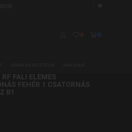
FÉNYEK
GYORS SZÁLLÍTÁS!
S
0
0
T
VÁSÁRLÁSI FELTÉTELEK
KAPCSOLAT
 RF FALI ELEMES
ÓNÁS FEHÉR 1 CSATORNÁS
Z B1