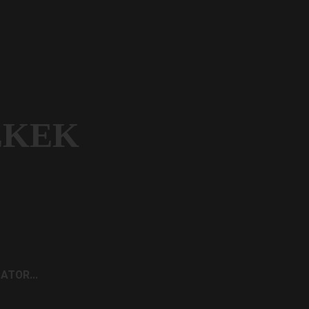
ÉKEK
AKCIÓ 11%
ATOR...