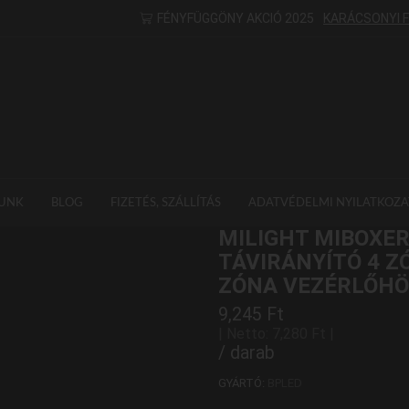
FÉNYFÜGGÖNY AKCIÓ 2025
KARÁCSONYI 
UNK
BLOG
FIZETÉS, SZÁLLÍTÁS
ADATVÉDELMI NYILATKOZA
MILIGHT MIBOXER
TÁVIRÁNYÍTÓ 4 Z
ZÓNA VEZÉRLŐHÖ
9,245
Ft
| Netto:
7,280
Ft
|
/ darab
GYÁRTÓ:
BPLED