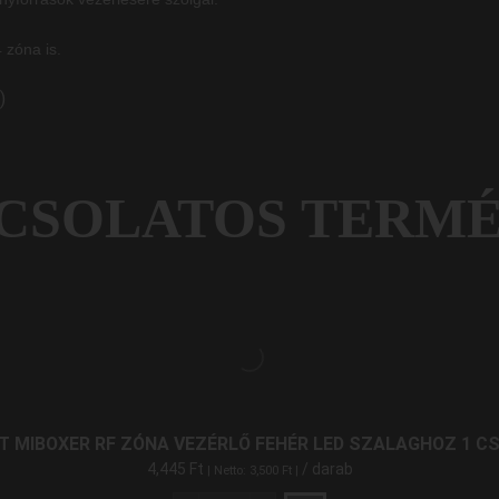
 zóna is.
)
CSOLATOS TERM
T MIBOXER RF ZÓNA VEZÉRLŐ FEHÉR LED SZALAGHOZ 1 CS
4,445
Ft
/ darab
| Netto:
3,500
Ft
|