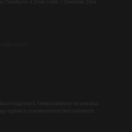
es Távirányító 4 Zónás Fehér 1 Csatornás Zóna
zalag vezérlő
vül megbízható, felhasználóbarát és praktikus.
vagy egyben is szabályozhatod őket különböző