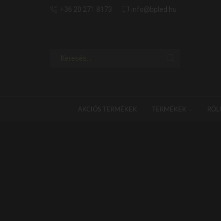
+36 20 271 8173
info@bpled.hu
AKCIÓS TERMÉKEK
TERMÉKEK
RÓL