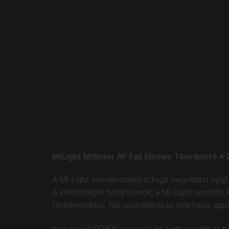
MiLight MiBoxer RF Fali Elemes Távirányító 
A Mi-Light termékcsalád átfogó megoldást nyújt 
A lehetőségek határtalanok, a Mi-Light vezérlők
távirányítókkal, fali vezérlőkkel és telefonos appl
Ez a termék FEHÉR (egyszínű) Mi-Light vezérlők és fé