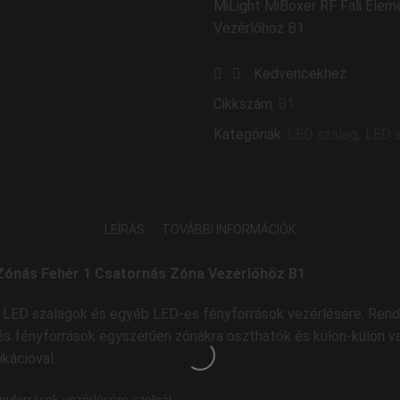
MiLight MiBoxer RF Fali Elem
Vezérlőhöz B1
Kedvencekhez
Cikkszám:
B1
Kategóriák
LED szalag
,
LED s
LEÍRÁS
TOVÁBBI INFORMÁCIÓK
4 Zónás Fehér 1 Csatornás Zóna Vezérlőhöz B1
LED szalagok és egyéb LED-es fényforrások vezérlésére. Rendkí
 és fényforrások egyszerűen zónákra oszthatók és külön-külön 
ikációval.
nyforrások vezérlésére szolgál.