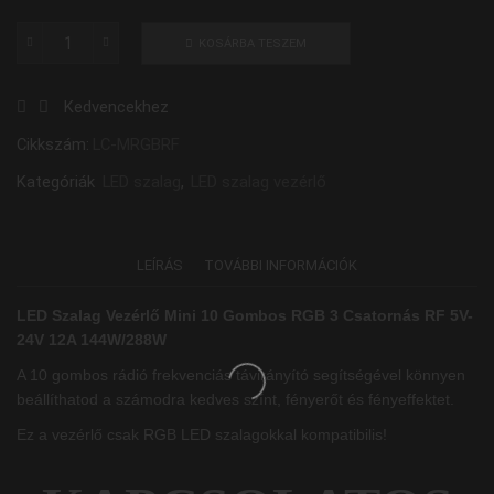
KOSÁRBA TESZEM
LED
Szalag
Kedvencekhez
Vezérlő
Mini
Cikkszám:
LC-MRGBRF
10
Kategóriák
LED szalag
,
LED szalag vezérlő
Gombos
RGB
3
LEÍRÁS
TOVÁBBI INFORMÁCIÓK
Csatornás
RF
LED Szalag Vezérlő Mini 10 Gombos RGB 3 Csatornás RF 5V-
5V-
24V 12A 144W/288W
24V
12A
A 10 gombos rádió frekvenciás távirányító segítségével könnyen
144W/288W
beállíthatod a számodra kedves színt, fényerőt és fényeffektet.
mennyiség
Ez a vezérlő csak RGB LED szalagokkal kompatibilis!