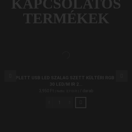
KAPCSOLATOS
TERMÉKEK
KOMPLETT USB LED SZALAG SZETT KÜLTÉRI RGB 5050
30 LED/M IR 2...
3,950
Ft
/ darab
| Netto:
3,110
Ft
|
Komplett
USB
LED
Szalag
Szett