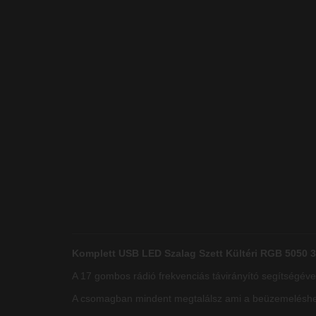
Komplett USB LED Szalag Szett Kültéri RGB 5050 30
A 17 gombos rádió frekvenciás távirányító segítségéve
A csomagban mindent megtalálsz ami a beüzemeléshe