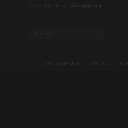
+36 20 271 8173
info@bpled.hu
AKCIÓS TERMÉKEK
TERMÉKEK
RÓL