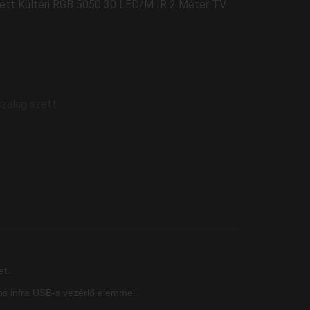
ett Kültéri RGB 5050 30 LED/M IR 2 Méter TV
zalag szett
et.
 infra USB-s vezérlő elemmel.