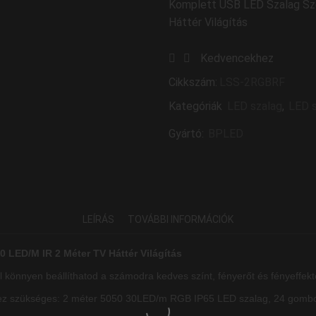
Komplett USB LED Szalag Sz
Háttér Világítás
Kedvencekhez
Cikkszám:
LSS-2RGBRF
Kategóriák
LED szalag
,
LED s
Gyártó:
BPLED
LEÍRÁS
TOVÁBBI INFORMÁCIÓK
 LED/M IR 2 Méter TV Háttér Világítás
l könnyen beállíthatod a számodra kedves színt, fényerőt és fényeffekt
z szükséges: 2 méter 5050 30LED/m RGB IP65 LED szalag, 24 gombos