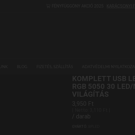
FÉNYFÜGGÖNY AKCIÓ 2025
KARÁCSONYI 
UNK
BLOG
FIZETÉS, SZÁLLÍTÁS
ADATVÉDELMI NYILATKOZA
KOMPLETT USB LE
RGB 5050 30 LED
VILÁGÍTÁS
3,950
Ft
| Netto:
3,110
Ft
|
/ darab
GYÁRTÓ:
BPLED