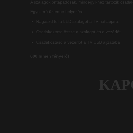
A szalagok öntapadósak, mindegyikhez tartozik csatla
Egyszerű üzembe helyezés:
Ragaszd fel a LED szalagot a TV hátlapjára.
Csatlakoztasd össze a szalagot és a vezérlőt
Csatlakoztasd a vezérlőt a TV USB aljzatába
800 lumen fényerő!
KAP