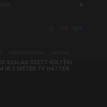
FÉNYEK
GYORS SZÁLLÍTÁS!
S
0
0
T
VÁSÁRLÁSI FELTÉTELEK
KAPCSOLAT
D SZALAG SZETT KÜLTÉRI
/M IR 2 MÉTER TV HÁTTÉR