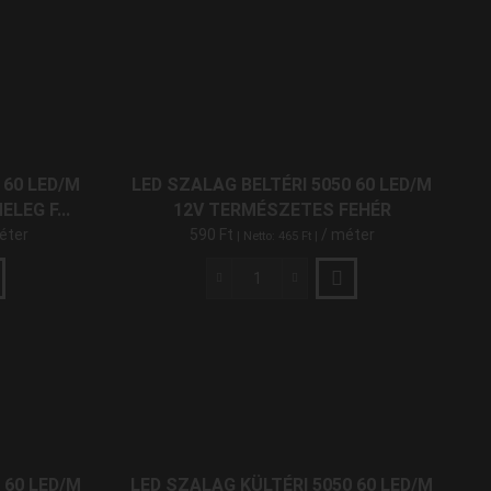
(7)
Szalag
TÁP TELJESÍTMÉNYE
Beltéri
5050
60
0 W
(6)
LED/M
100 W
12V
(2)
RGBNW
120 W
(1)
Színes
 60 LED/M
LED SZALAG BELTÉRI 5050 60 LED/M
és
14 W
(7)
LEG F...
12V TERMÉSZETES FEHÉR
Természetes
éter
590
Ft
/ méter
| Netto:
465
Ft
|
150 W
Fehér
(4)
mennyiség
200 W
(4)
LED
Szalag
250 W
(4)
Beltéri
300 W
5050
(4)
60
60 W
(3)
LED/M
TÁPFESZÜLTSÉG
12V
Természetes
Fehér
12 V
(38)
 60 LED/M
LED SZALAG KÜLTÉRI 5050 60 LED/M