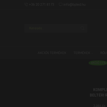
+36 20 271 8173
info@bpled.hu
AKCIÓS TERMÉKEK
TERMÉKEK
RÓL
AKCIÓ 11%
KOMPL
BELTÉRI 
7,391
Ft