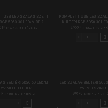
LED
RGB
12V
Színes
mennyiség
5050
T USB LED SZALAG SZETT
KOMPLETT USB LED SZAL
60
RGB 5050 30 LED/M RF 2...
KÜLTÉRI RGB 5050 30 LED/
LED/M
60
Ft
/ darab
3,950
Ft
/ 
| Netto:
3,748
Ft
|
| Netto:
3,110
Ft
|
Mi-
Light
Controlled
Komplett
mennyiség
USB
LED
Szalag
Szett
Kültéri
RGB
5050
30
AG BELTÉRI 5050 60 LED/M
LED SZALAG BELTÉRI 5050
LED/M
12V MELEG FEHÉR
12V RGB SZÍNES
IR
0
Ft
/ méter
590
Ft
/ mé
| Netto:
465
Ft
|
| Netto:
465
Ft
|
2
Méter
TV
LED
LED