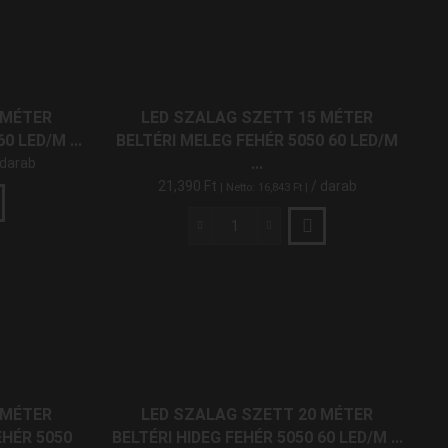
10
Méter
Beltéri
RGB
Színes
5050
 MÉTER
LED SZALAG SZETT 15 MÉTER
60
0 LED/M ...
BELTÉRI MELEG FEHÉR 5050 60 LED/M
LED/M
...
 darab
RF
21,390
Ft
/ darab
| Netto:
16,843
Ft
|
mennyiség
LED
Szalag
Szett
15
Méter
Beltéri
Meleg
Fehér
5050
 MÉTER
LED SZALAG SZETT 20 MÉTER
60
HÉR 5050
BELTÉRI HIDEG FEHÉR 5050 60 LED/M ...
LED/M