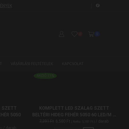
FÉNYEK
GYORS SZÁLLÍTÁS!
S
0
0
T
VÁSÁRLÁSI FELTÉTELEK
KAPCSOLAT
TERMÉKKATEGÓRIÁK
AKCIÓ 11%
 SZETT
KOMPLETT LED SZALAG SZETT
SZŰRÉS ÁR SZERINT
HÉR 5050
BELTÉRI HIDEG FEHÉR 5050 60 LED/M ...
7,391
Ft
6,580
Ft
/ darab
| Netto:
5,181
Ft
|
/ darab
t
|