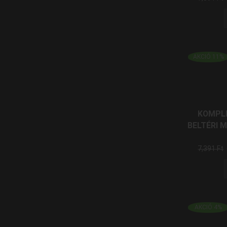
AKCIÓ 11%
KOMPL
BELTÉRI M
7,391
Ft
AKCIÓ 4%