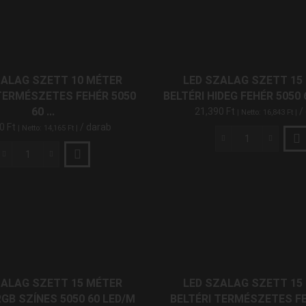
10
Beltéri
Méter
Hideg
Beltéri
Fehér
Meleg
5050
Fehér
60
5050
ZALAG SZETT 10 MÉTER
LED SZALAG SZETT 15
LED/M
60
 TERMÉSZETES FEHÉR 5050
BELTÉRI HIDEG FEHÉR 5050 6
RF
LED/M
60 ...
21,390
Ft
/
| Netto:
16,843
Ft
|
mennyiség
RF
90
Ft
/ darab
| Netto:
14,165
Ft
|
mennyiség
LED
Szalag
LED
Szett
Szalag
15
Szett
Méter
10
Beltéri
Méter
Hideg
Beltéri
Fehér
Természetes
5050
Fehér
60
5050
ZALAG SZETT 15 MÉTER
LED SZALAG SZETT 15
LED/M
60
RGB SZÍNES 5050 60 LED/M
BELTÉRI TERMÉSZETES FE
RF
LED/M