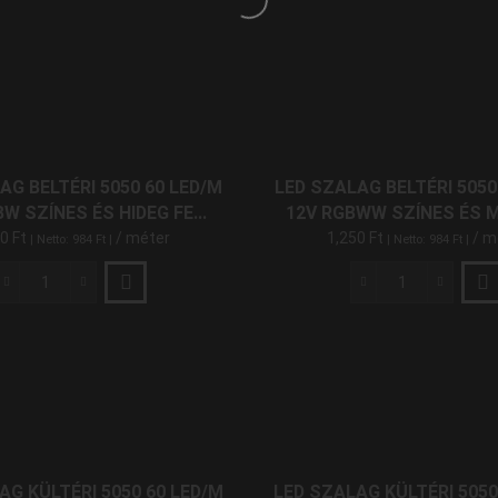
Háttér
Szalag
Szalag
Világítás
Beltéri
Beltéri
mennyiség
5050
5050
60
60
LED/M
LED/M
12V
12V
Meleg
RGB
Fehér
Színes
AG BELTÉRI 5050 60 LED/M
LED SZALAG BELTÉRI 5050
mennyiség
mennyiség
W SZÍNES ÉS HIDEG FE...
12V RGBWW SZÍNES ÉS ME
50
Ft
/ méter
1,250
Ft
/ m
| Netto:
984
Ft
|
| Netto:
984
Ft
|
LED
LED
Szalag
Szalag
Beltéri
Beltéri
5050
5050
60
60
LED/M
LED/M
12V
12V
RGBW
RGBWW
Színes
Színes
AG KÜLTÉRI 5050 60 LED/M
LED SZALAG KÜLTÉRI 5050