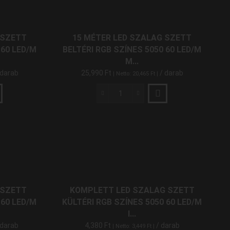
Színes
és
IP20
(43)
Természetes
 SZETT
15 MÉTER LED SZALAG SZETT
Fehér
IP65
(4)
 60 LED/M
BELTÉRI RGB SZÍNES 5050 60 LED/M
5050
M...
60
 darab
25,990
Ft
/ darab
| Netto:
20,465
Ft
|
LED/M
RF
CHIP TÍPUSA
5
15
Méter
Méter
mennyiség
SMD 3014 LED
LED
(2)
Szalag
SMD 3528 LED
(18)
Szett
Beltéri
Chip On Board LED
(2)
RGB
SMD 2835 LED
Színes
(8)
5050
 SZETT
KOMPLETT LED SZALAG SZETT
60
 60 LED/M
KÜLTÉRI RGB SZÍNES 5050 60 LED/M
LED/M
I...
Mi-
LED SŰRŰSÉG LED/M
 darab
4,380
Ft
/ darab
| Netto:
3,449
Ft
|
Light