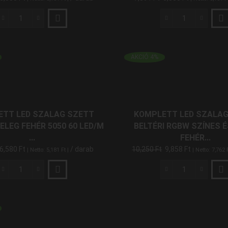
Komplett
Komplett
LED
LED
Szalag
Szalag
Szett
Szett
AKCIÓ 4%
Beltéri
Beltéri
RGB
Természete
Színes
Fehér
5050
5050
60
60
ETT LED SZALAG SZETT
KOMPLETT LED SZALAG
LED/M
LED/M
ELEG FEHÉR 5050 60 LED/M
BELTÉRI RGBW SZÍNES É
RF
RF
...
FEHÉR...
5
5
6,580
Ft
/ darab
10,250
Ft
9,858
Ft
| Netto:
5,181
Ft
|
| Netto:
7,762
Méter
Méter
mennyiség
mennyiség
Komplett
Komplett
LED
LED
Szalag
Szalag
Szett
Szett
Beltéri
Beltéri
Meleg
RGBW