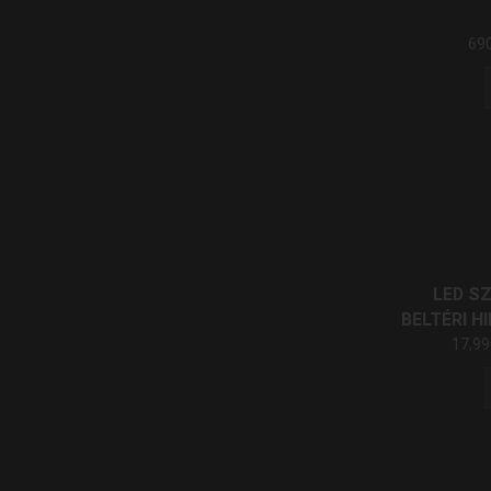
69
LED S
BELTÉRI HI
17,9