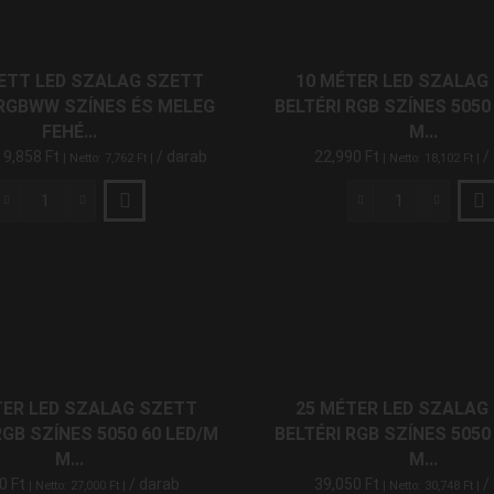
Fehér
Színes
5050
és
60
Hideg
ETT LED SZALAG SZETT
10 MÉTER LED SZALAG
LED/M
Fehér
 RGBWW SZÍNES ÉS MELEG
BELTÉRI RGB SZÍNES 5050
RF
5050
FEHÉ...
M...
5
60
9,858
Ft
/ darab
22,990
Ft
/
| Netto:
7,762
Ft
|
| Netto:
18,102
Ft
|
Méter
LED/M
mennyiség
RF
5
Komplett
10
Méter
LED
Méter
mennyiség
Szalag
LED
Szett
Szalag
Beltéri
Szett
RGBWW
Beltéri
Színes
RGB
és
Színes
Meleg
5050
TER LED SZALAG SZETT
25 MÉTER LED SZALAG
Fehér
60
RGB SZÍNES 5050 60 LED/M
BELTÉRI RGB SZÍNES 5050
5050
LED/M
M...
M...
60
Mi-
90
Ft
/ darab
39,050
Ft
/
| Netto:
27,000
Ft
|
| Netto:
30,748
Ft
|
LED/M
Light