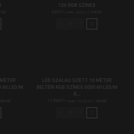
mennyiség
R
12V RGB SZÍNES
5 V
(3)
ter
690
Ft
/ méter
| Netto:
543
Ft
|
LED
Szalag
LED SZALAG TELJESÍTMÉNYE
Kültéri
5050
14.4 W/m
(31)
60
LED/M
7.2 W/m
(2)
12V
RGB
9.6 W/m
(12)
Színes
 MÉTER
LED SZALAG SZETT 10 MÉTER
mennyiség
0 60 LED/M
BELTÉRI RGB SZÍNES 5050 60 LED/M
R...
TÁPFESZÜLTSÉG
 darab
17,990
Ft
/ darab
| Netto:
14,165
Ft
|
LED
12 V
(38)
Szalag
5 V
(3)
Szett