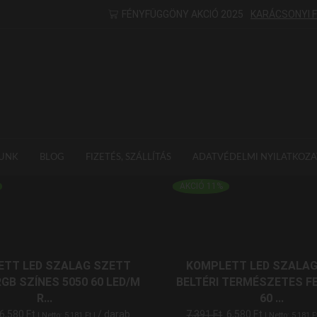
FÉNYFÜGGÖNY AKCIÓ 2025
KARÁCSONYI 
UNK
BLOG
FIZETÉS, SZÁLLÍTÁS
ADATVÉDELMI NYILATKOZA
AKCIÓ 11%
ETT LED SZALAG SZETT
KOMPLETT LED SZALAG
RGB SZÍNES 5050 60 LED/M
BELTÉRI TERMÉSZETES FE
R...
60 ...
6,580
Ft
/ darab
7,391
Ft
6,580
Ft
| Netto:
5,181
Ft
|
| Netto:
5,181
F