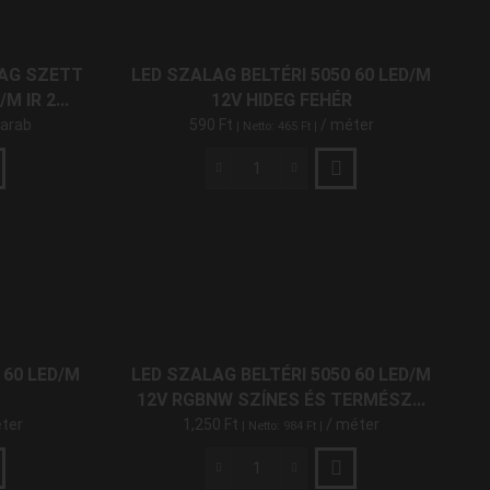
LED
RF (rádió frekvenciás)
(30)
5V
mennyiség
AG SZETT
LED SZALAG BELTÉRI 5050 60 LED/M
M IR 2...
12V HIDEG FEHÉR
darab
590
Ft
/ méter
| Netto:
465
Ft
|
SZÍNHŐMÉRSÉKLET
LED
Hideg Fehér (5500-6500K)
(8)
Szalag
Beltéri
Meleg Fehér (2700-3500K)
(8)
5050
RGB (Színes)
(18)
60
LED/M
RGBNW (színes + természetes
12V
fehér)
Hideg
(2)
Fehér
 60 LED/M
LED SZALAG BELTÉRI 5050 60 LED/M
mennyiség
RGBW (Színes + Hideg Fehér)
(2)
12V RGBNW SZÍNES ÉS TERMÉSZ...
ter
1,250
Ft
/ méter
| Netto:
984
Ft
|
RGBWW (színes + meleg fehér)
(2)
Természetes Fehér (4000-4500K)
LED