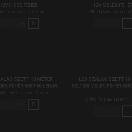
és
és
12V HIDEG FEHÉR
12V MELEG FEHÉ
Hideg
Meleg
0
Ft
/ méter
690
Ft
/ mé
| Netto:
543
Ft
|
| Netto:
543
Ft
|
Fehér
Fehér
mennyiség
mennyiség
LED
LED
Szalag
Szalag
Kültéri
Kültéri
5050
5050
60
60
LED/M
LED/M
12V
12V
Hideg
Meleg
Fehér
Fehér
ZALAG SZETT 10 MÉTER
LED SZALAG SZETT 10
mennyiség
mennyiség
DEG FEHÉR 5050 60 LED/M ...
BELTÉRI MELEG FEHÉR 505
...
90
Ft
/ darab
| Netto:
14,165
Ft
|
17,990
Ft
/
| Netto:
14,165
Ft
|
LED
Szalag
LED
Szett
Szalag
10
Szett
Méter