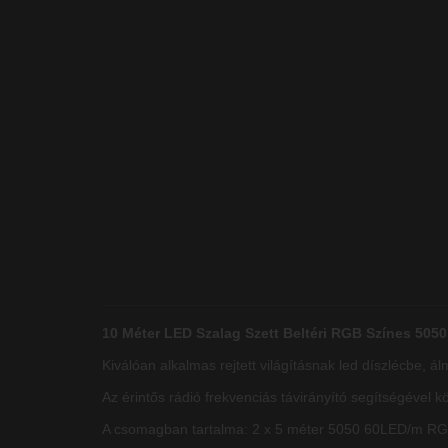
10 Méter LED Szalag Szett Beltéri RGB Színes 5050
Kiválóan alkalmas rejtett világításnak led díszlécbe, á
Az érintős rádió frekvenciás távirányító segítségével 
A csomagban tartalma: 2 x 5 méter 5050 60LED/m RGB 