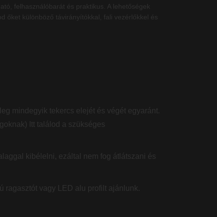
tó, felhasználóbarát és praktikus. A lehetőségek
őket különböző távirányítókkal, fali vezérlőkkel és
eg mindegyik tekercs elejét és végét egyaránt.
goknak) Itt találod a szükséges
laggal kibélelni, ezáltal nem fog átlátszani és
ú ragasztót vagy LED alu profilt ajánlunk.