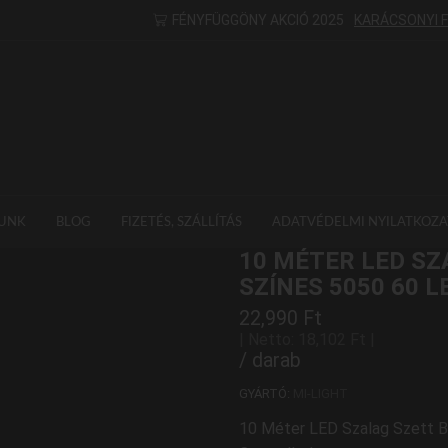
FÉNYFÜGGÖNY AKCIÓ 2025
KARÁCSONYI 
UNK
BLOG
FIZETÉS, SZÁLLÍTÁS
ADATVÉDELMI NYILATKOZA
10 MÉTER LED SZ
SZÍNES 5050 60 
22,990
Ft
| Netto:
18,102
Ft
|
/ darab
GYÁRTÓ:
MI-LIGHT
10 Méter LED Szalag Szett B