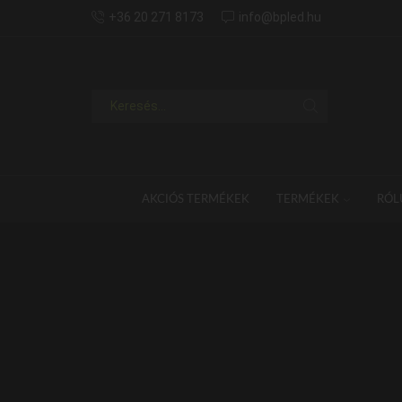
+36 20 271 8173
info@bpled.hu
AKCIÓS TERMÉKEK
TERMÉKEK
RÓL