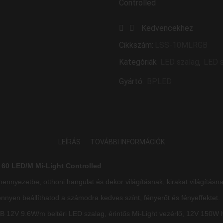
Controlled
Kedvencekhez
Cikkszám:
LSS-10MLRGB
Kategóriák
LED szalag
,
LED s
Gyártó:
BPLED
LEÍRÁS
TOVÁBBI INFORMÁCIÓK
 60 LED/M Mi-Light Controlled
lmennyezetbe, otthoni hangulat és dekor világításnak, kirakat világításna
könnyen beállíthatod a számodra kedves színt, fényerőt és fényeffektet.
12V 9.6W/m beltéri LED szalag, érintős Mi-Light vezérlő, 12V 150W h