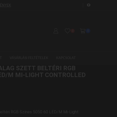
FÉNYEK
GYORS SZÁLLÍTÁS!
S
0
0
T
VÁSÁRLÁSI FELTÉTELEK
KAPCSOLAT
ALAG SZETT BELTÉRI RGB
LED/M MI-LIGHT CONTROLLED
eltéri RGB Színes 5050 60 LED/M Mi-Light