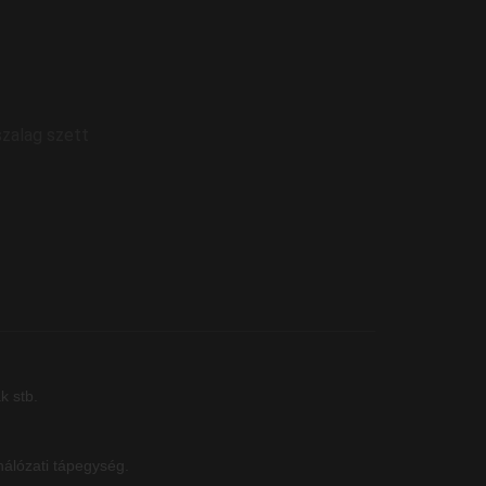
zalag szett
k stb.
álózati tápegység.