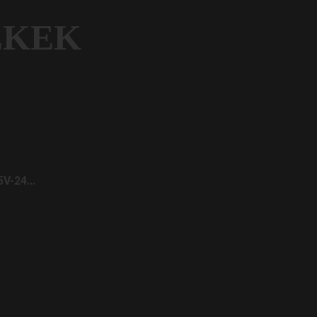
ÉKEK
-24...