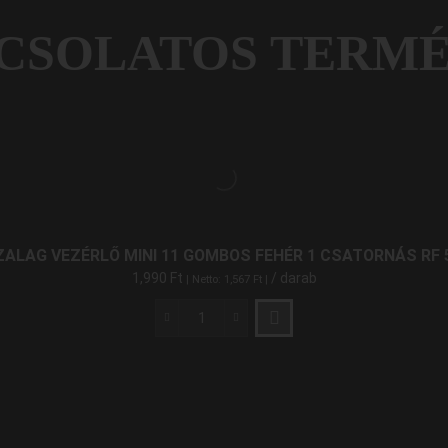
CSOLATOS TERM
ZALAG VEZÉRLŐ MINI 11 GOMBOS FEHÉR 1 CSATORNÁS RF 5V
1,990
Ft
/ darab
| Netto:
1,567
Ft
|
LED
Szalag
Vezérlő
Mini
11
Gombos