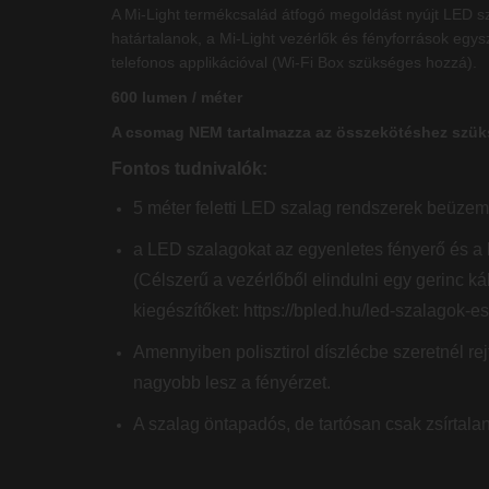
A Mi-Light termékcsalád átfogó megoldást nyújt LED s
határtalanok, a Mi-Light vezérlők és fényforrások egys
telefonos applikációval (Wi-Fi Box szükséges hozzá).
600 lumen / méter
A csomag NEM tartalmazza az összekötéshez szüks
Fontos tudnivalók:
5 méter feletti LED szalag rendszerek beüzem
a LED szalagokat az egyenletes fényerő és a 
(Célszerű a vezérlőből elindulni egy gerinc ká
kiegészítőket:
https://bpled.hu/led-szalagok-e
Amennyiben polisztirol díszlécbe szeretnél rejt
nagyobb lesz a fényérzet.
A szalag öntapadós, de tartósan csak zsírtalan