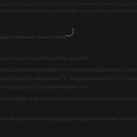
zalagok és egyéb LED-es fényforrások vezérlésére. Rendkívül megbízha
zerűen zónákra oszthatók és külön-külön vagy egyben is szabályozhatod 
éges kábeleket, csatlakozókat!
elését csak hozzáértő személy végezheti.
hosszú élettartam érdekében 5 méterenként tápláld meg, lehetől
bellel és arról 5 méterenként “Y” elágazást csinálni a LED szala
s-kiegeszitoik-157/szerelesi-kellekek-174
ett világítást, a díszléc belső oldalát érdemes öntapadós alu sza
ított fényes felületen fog megtapadni, egyéb felületekre kétoldal