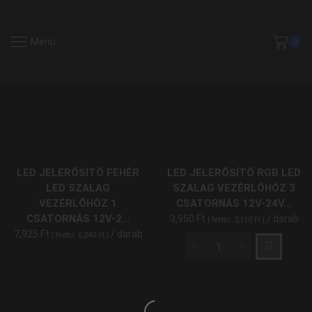
Menü
0
LED JELERŐSÍTŐ FEHÉR
LED JELERŐSÍTŐ RGB LED
LED SZALAG
SZALAG VEZÉRLŐHÖZ 3
VEZÉRLŐHÖZ 1
CSATORNÁS 12V-24V...
CSATORNÁS 12V-2...
3,950
Ft
/ darab
| Netto:
3,110
Ft
|
7,925
Ft
/ darab
| Netto:
6,240
Ft
|
LED
Jelerősítő
RGB
LED
Szalag