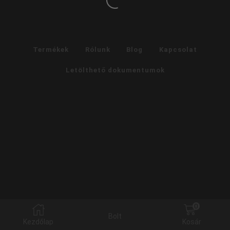
Vezérlőhöz
3
Csatornás
12V-
Termékek
Rólunk
Blog
Kapcsolat
24V
30A
Letölthető dokumentumok
360W
/
720W
mennyiség
0
Bolt
Kezdőlap
Kosár