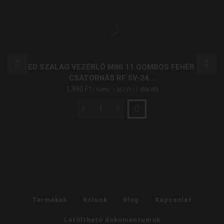
LED SZALAG VEZÉRLŐ MINI 11 GOMBOS FEHÉR 1
CSATORNÁS RF 5V-24...
1,990
Ft
/ darab
| Netto:
1,567
Ft
|
LED
Szalag
Vezérlő
Mini
11
Gombos
Fehér
1
Csatornás
Termékek
Rólunk
Blog
Kapcsolat
RF
5V-
Letölthető dokumentumok