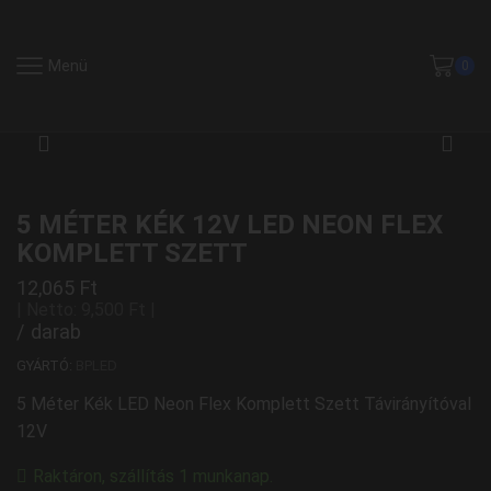
Menü
0
5 MÉTER KÉK 12V LED NEON FLEX
KOMPLETT SZETT
12,065
Ft
| Netto:
9,500
Ft
|
/ darab
GYÁRTÓ:
BPLED
5 Méter Kék LED Neon Flex Komplett Szett Távirányítóval
12V
Raktáron, szállítás 1 munkanap.