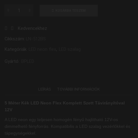
KOSÁRBA TESZEM
5
Méter
Kedvencekhez
Kék
12V
Cikkszám:
LN-512BS
LED
Kategóriák
LED neon flex
,
LED szalag
Neon
Flex
Gyártó:
BPLED
Komplett
Szett
mennyiség
LEÍRÁS
TOVÁBBI INFORMÁCIÓK
5 Méter Kék LED Neon Flex Komplett Szett Távirányítóval
12V
A LED neon egy teljesen homogén fényű hajlítható 12V-os
dimmelhető fényforrás. Kompatibilis a LED szalag vezérlőkkel és
tápegységekkel.