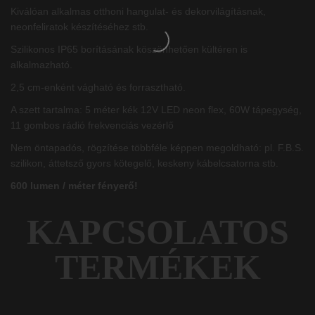
Kiválóan alkalmas otthoni hangulat- és dekorvilágításnak,
neonfeliratok készítéséhez stb.
Szilikonos IP65 borításának köszönhetően kültéren is
alkalmazható.
2,5 cm-enként vágható és forrasztható.
A szett tartalma: 5 méter kék 12V LED neon flex, 60W tápegység,
11 gombos rádió frekvenciás vezérlő
Nem öntapadós, rögzítése többféle képpen megoldható: pl. F.B.S.
szilikon, áttetsző gyors kötegelő, keskeny kábelcsatorna stb.
600 lumen / méter fényerő!
KAPCSOLATOS
TERMÉKEK