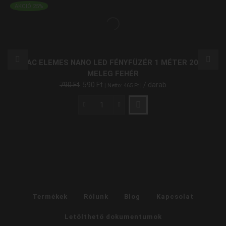
AKCIÓ 25%
ENTAC ELEMES NANO LED FÉNYFÜZÉR 1 MÉTER 20 LED
MELEG FEHÉR
790
Ft
590
Ft
/ darab
| Netto:
465
Ft
|
Entac
Elemes
Nano
LED
fényfüzér
1
méter
20
LED
Termékek
Rólunk
Blog
Kapcsolat
meleg
fehér
Letölthető dokumentumok
mennyiség