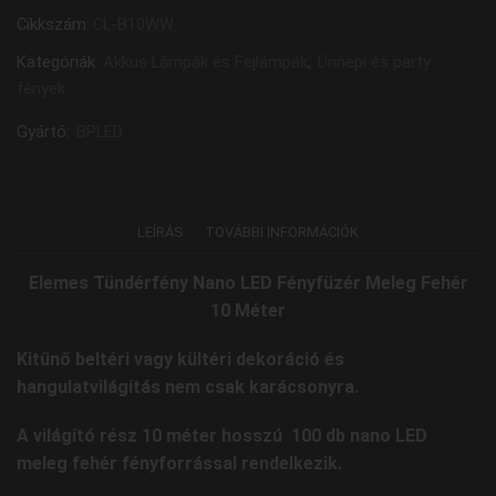
Cikkszám:
CL-B10WW
Kategóriák
Akkus Lámpák és Fejlámpák
,
Ünnepi és party
fények
Gyártó:
BPLED
LEÍRÁS
TOVÁBBI INFORMÁCIÓK
Elemes Tündérfény Nano LED Fényfüzér Meleg Fehér
10 Méter
Kitűnő beltéri vagy kültéri dekoráció és
hangulatvilágítás nem csak karácsonyra.
A világító rész 10 méter hosszú
100 db nano LED
meleg fehér fényforrással rendelkezik.