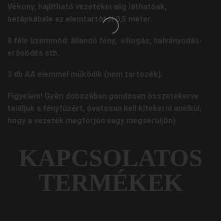
Vékony, hajlítható vezetékei alig láthatóak,
betápkábele az elemtartótól 0,5 méter.
8 féle üzemmód: állandó fény, villogás, halványodás-
erősödés stb.
3 db AA elemmel működik (nem tartozék).
Figyelem! Gyári dobozában gondosan összetekerve
találjuk a fényfüzért, óvatosan kell kitekerni anélkül,
hogy a vezeték megtörjön vagy megsérüljön)
KAPCSOLATOS
TERMÉKEK