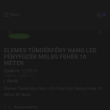
Menü
0
AKCIÓ 50%
ELEMES TÜNDÉRFÉNY NANO LED
FÉNYFÜZÉR MELEG FEHÉR 10
MÉTER
2,540
Ft
1,270
Ft
| Netto:
1,000
Ft
|
/ darab
Elemes Tündérfény Nano LED Fényfüzér Meleg Fehér 10
Méter BF Akció
Kedvencekhez