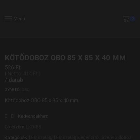
Menü
0
KÖTŐDOBOZ OBO 85 X 85 X 40 MM
526
Ft
| Netto:
414
Ft
|
/ darab
GYÁRTÓ:
OBO
Kötődoboz OBO 85 x 85 x 40 mm
Kedvencekhez
Cikkszám:
LKD-85
Kategóriák
LED szalag
,
LED szalag kiegészítő
,
Szerelő doboz