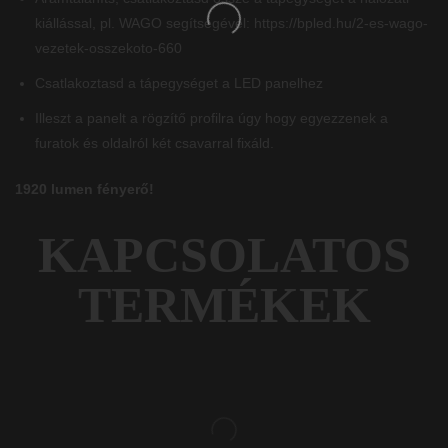
kiállással, pl. WAGO segítségével:
https://bpled.hu/2-es-wago-
vezetek-osszekoto-660
Csatlakoztasd a tápegységet a LED panelhez
Illeszt a panelt a rögzítő profilra úgy hogy egyezzenek a
furatok és oldalról két csavarral fixáld.
1920 lumen fényerő!
KAPCSOLATOS
TERMÉKEK