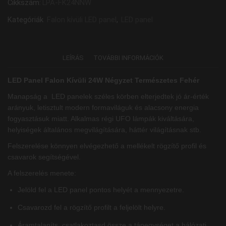
Cikkszám:
LPA-FK24NNW
Kategóriák
Falon kívüli LED panel
,
LED panel
LEÍRÁS
TOVÁBBI INFORMÁCIÓK
LED Panel Falon Kívüli 24W Négyzet Természetes Fehér
Manapság a LED panelek széles körben elterjedtek jó ár-érték
arányuk, letisztult modern formaviláguk és alacsony energia
fogyasztásuk miatt. Alkalmas régi UFO lámpák kiváltására,
helyiségek általános megvilágítására, háttér világításnak stb.
Felszerelése könnyen elvégezhető a mellékelt rögzítő profil és
csavarok segítségével.
A felszerelés menete:
Jelöld fel a LED panel pontos helyét a mennyezetre.
Csavarozd fel a rögzítő profilt a feljelölt helyre.
Áramtalaníts, csatlakoztasd össze a tápegységet a hálózati