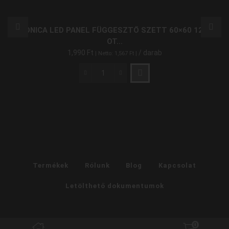
OPTONICA LED PANEL FÜGGESZTŐ SZETT 60×60 120×30
OT...
1,990
Ft
/ darab
| Netto:
1,567
Ft
|
Optonica
Led
Panel
Függesztő
Szett
60x60
120x30
OT5182
mennyiség
Termékek
Rólunk
Blog
Kapcsolat
Letölthető dokumentumok
0