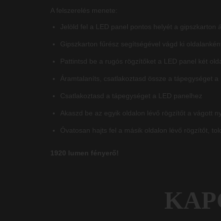
A felszerelés menete:
Jelöld fel a LED panel pontos helyét a gipszkarton
Gipszkarton fűrész segítségével vágd ki oldalanként
Pattintsd be a rugós rögzítőket a LED panel két old
Áramtalaníts, csatlakoztasd össze a tápegységet a 
Csatlakoztasd a tápegységet a LED panelhez
Akaszd be az egyik oldalon lévő rögzítőt a vágott n
Óvatosan hajts fel a másik oldalon lévő rögzítőt, to
1920 lumen fényerő!
KAP