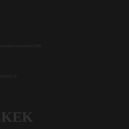
-vezetek-osszekoto-660
oldalon is.
ÉKEK