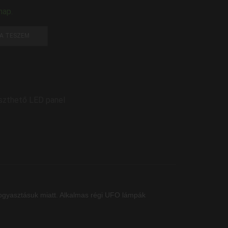
nap.
A TESZEM
szthető LED panel
fogyasztásuk miatt. Alkalmas régi UFO lámpák