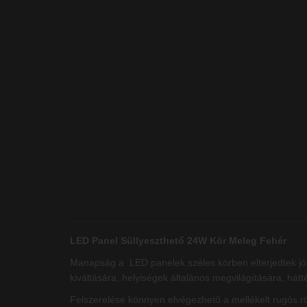
LED Panel Süllyeszthető 24W Kör Meleg Fehér
Manapság a LED panelek széles körben elterjedtek jó 
kiváltására, helyiségek általános megvilágítására, hátté
Felszerelése könnyen elvégezhető a mellékelt rugós rö