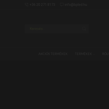
+36 20 271 8173
info@bpled.hu
AKCIÓS TERMÉKEK
TERMÉKEK
RÓL