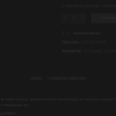
Raktáron, szállítás 1 munka
KOSÁRB
LED
Panel
Kedvencekhez
Süllyeszthető
24W
Cikkszám:
LPA-V24KWW
Kör
Kategóriák
LED panel
,
Süllye
Meleg
Fehér
mennyiség
LEÍRÁS
TOVÁBBI INFORMÁCIÓK
ár-érték arányuk, letisztult modern formaviláguk és alacsony energia 
r világításnak stb.
gzítőkkel.