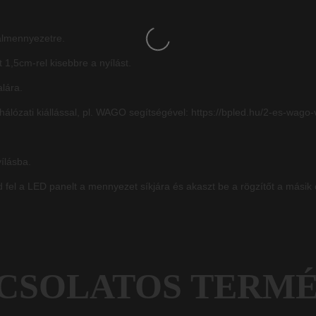
 álmennyezetre.
 1,5cm-rel kisebbre a nyílást.
alára.
hálózati kiállással, pl. WAGO segítségével:
https://bpled.hu/2-es-wago
yílásba.
ld fel a LED panelt a mennyezet síkjára és akaszt be a rögzítőt a másik 
CSOLATOS TERM