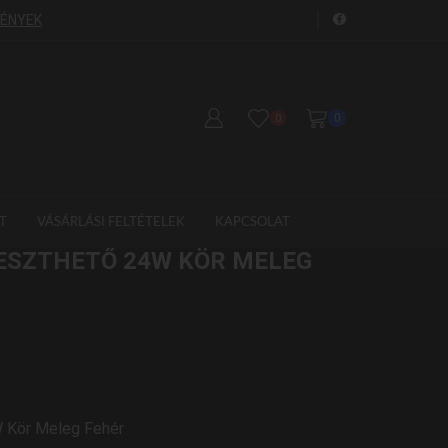
FÉNYEK
GYORS SZÁLLÍTÁS!
S
0
0
T
VÁSÁRLÁSI FELTÉTELEK
KAPCSOLAT
YESZTHETŐ 24W KÖR MELEG
W Kör Meleg Fehér