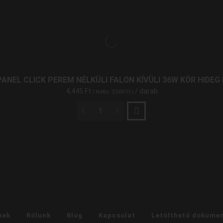
PANEL CLICK PEREM NÉLKÜLI FALON KÍVÜLI 36W KÖR HIDEG F
4,445
Ft
/ darab
| Netto:
3,500
Ft
|
LED
Panel
Click
Perem
Nélküli
Falon
Kívüli
36W
Kör
Hideg
kek
Rólunk
Blog
Kapcsolat
Letölthető dokume
Fehér