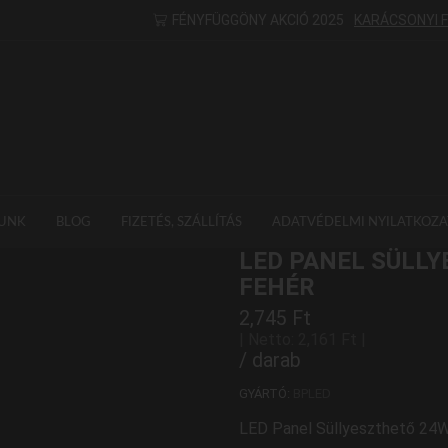
FÉNYFÜGGÖNY AKCIÓ 2025
KARÁCSONYI 
UNK
BLOG
FIZETÉS, SZÁLLÍTÁS
ADATVÉDELMI NYILATKOZA
LED PANEL SÜLL
FEHÉR
2,745
Ft
| Netto:
2,161
Ft
|
/ darab
GYÁRTÓ:
BPLED
LED Panel Süllyeszthető 24