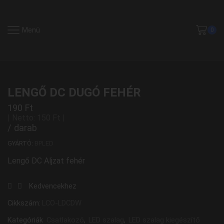
Menü
0
LENGŐ DC DUGÓ FEHÉR
190
Ft
| Netto:
150
Ft
|
/ darab
GYÁRTÓ:
BPLED
Lengő DC Aljzat fehér
Kedvencekhez
Cikkszám:
LCO-LDCDW
Kategóriák
Csatlakozó
,
LED szalag
,
LED szalag kiegészítő