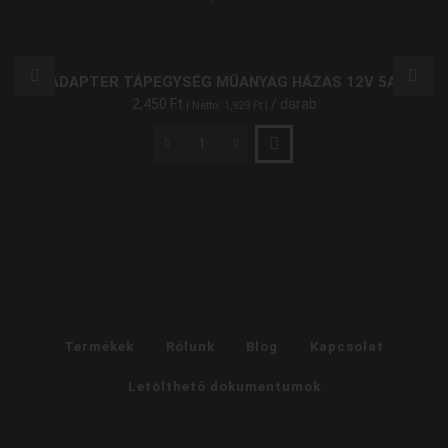
LED ADAPTER TÁPEGYSÉG MŰANYAG HÁZAS 12V 5A 60W
2,450
Ft
/ darab
| Netto:
1,929
Ft
|
LED
Adapter
Tápegység
Műanyag
Házas
12V
5A
60W
mennyiség
Termékek
Rólunk
Blog
Kapcsolat
Letölthető dokumentumok