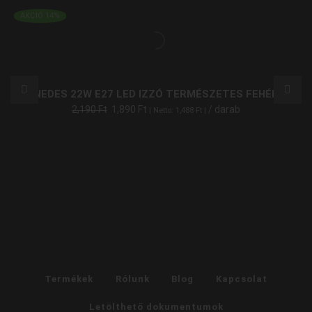
AKCIÓ 14%
NEDES 22W E27 LED IZZÓ TERMÉSZETES FEHÉR
2,190
Ft
1,890
Ft
/ darab
| Netto:
1,488
Ft
|
Termékek
Rólunk
Blog
Kapcsolat
Letölthető dokumentumok