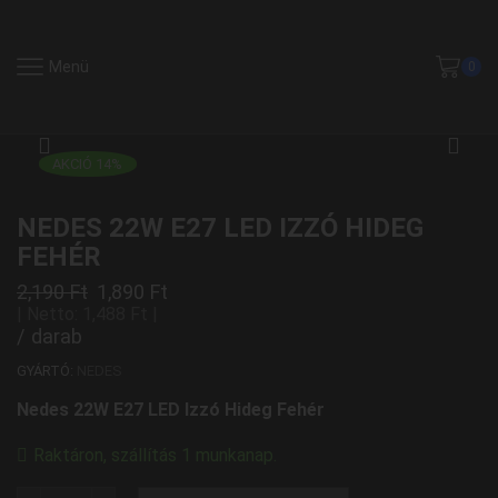
Menü
0
AKCIÓ 14%
NEDES 22W E27 LED IZZÓ HIDEG
FEHÉR
2,190
Ft
1,890
Ft
| Netto:
1,488
Ft
|
/ darab
GYÁRTÓ:
NEDES
Nedes 22W E27 LED Izzó Hideg Fehér
Raktáron, szállítás 1 munkanap.