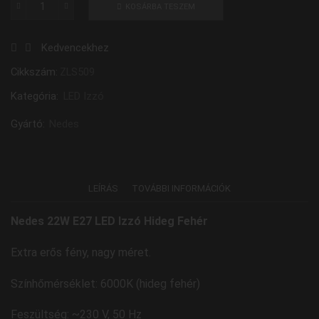
KOSÁRBA TESZEM
Nedes
22W
Kedvencekhez
E27
LED
Cikkszám:
ZLS509
Izzó
Kategória:
LED Izzó
Hideg
Fehér
Gyártó:
Nedes
mennyiség
LEÍRÁS
TOVÁBBI INFORMÁCIÓK
Nedes 22W E27 LED Izzó Hideg Fehér
Extra erős fény, nagy méret.
Színhőmérséklet: 6000K (hideg fehér)
Feszültség: ~230 V, 50 Hz