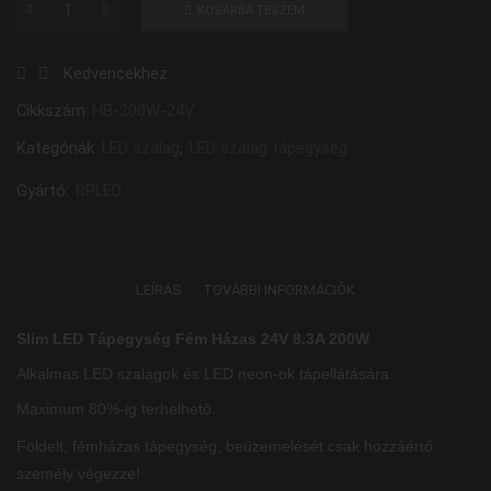
KOSÁRBA TESZEM
Slim
LED
Kedvencekhez
Tápegység
Fém
Cikkszám:
HB-200W-24V
Házas
Kategóriák
LED szalag
,
LED szalag tápegység
24V
8.3A
Gyártó:
BPLED
200W
mennyiség
LEÍRÁS
TOVÁBBI INFORMÁCIÓK
Slim LED Tápegység Fém Házas 24V 8.3A 200W
Alkalmas LED szalagok és LED neon-ok tápellátására.
Maximum 80%-ig terhelhető.
Földelt, fémházas tápegység, beüzemelését csak hozzáértő
személy végezze!