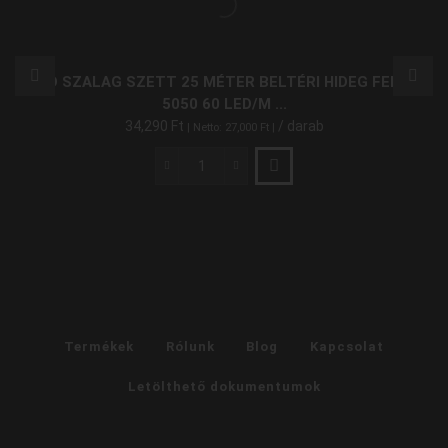
LED SZALAG SZETT 25 MÉTER BELTÉRI HIDEG FEHÉR
5050 60 LED/M ...
34,290
Ft
/ darab
| Netto:
27,000
Ft
|
LED
Szalag
Szett
25
Méter
Beltéri
Hideg
Fehér
5050
Termékek
Rólunk
Blog
Kapcsolat
60
LED/M
Letölthető dokumentumok
RF
mennyiség