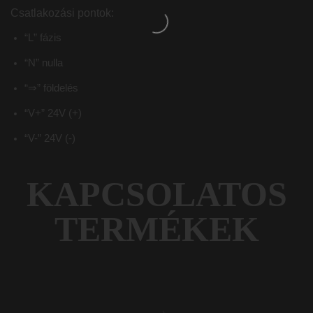
Csatlakozási pontok:
“L” fázis
“N” nulla
“⇒” földelés
“V+” 24V (+)
“V-” 24V (-)
KAPCSOLATOS
TERMÉKEK