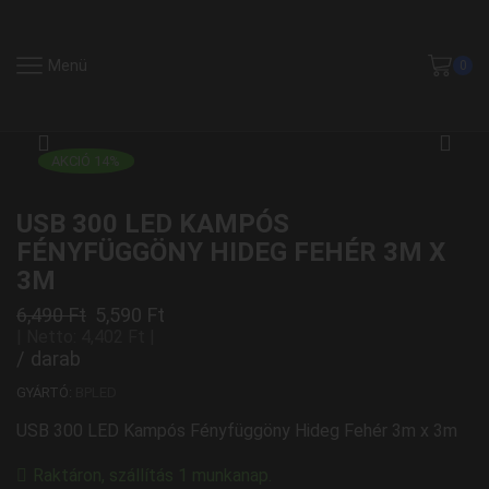
Menü
0
AKCIÓ 14%
USB 300 LED KAMPÓS
FÉNYFÜGGÖNY HIDEG FEHÉR 3M X
3M
6,490
Ft
5,590
Ft
| Netto:
4,402
Ft
|
/ darab
GYÁRTÓ:
BPLED
USB 300 LED Kampós Fényfüggöny Hideg Fehér 3m x 3m
Raktáron, szállítás 1 munkanap.