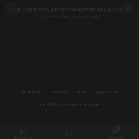
LED LÉZER PROJEKTOR TÁVIRÁNYÍTÓVAL KÜLTÉRI
9,525
Ft
/ darab
| Netto:
7,500
Ft
|
Termékek
Rólunk
Blog
Kapcsolat
Letölthető dokumentumok
0
Bolt
Kezdőlap
Kosár