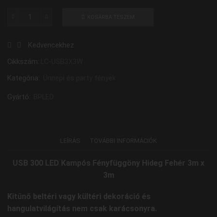
KOSÁRBA TESZEM
USB
300
Kedvencekhez
LED
Kampós
Cikkszám:
LC-USB3X3W
Fényfüggöny
Kategória:
Ünnepi és party fények
Hideg
Fehér
Gyártó:
BPLED
3m
x
3m
mennyiség
LEÍRÁS
TOVÁBBI INFORMÁCIÓK
USB 300 LED Kampós Fényfüggöny Hideg Fehér 3m x
3m
Kitűnő beltéri vagy kültéri dekoráció és
hangulatvilágítás nem csak karácsonyra.