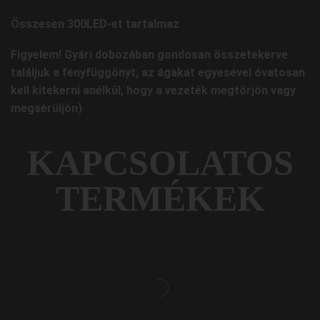
Összesen 300LED-et tartalmaz
Figyelem! Gyári dobozában gondosan összetekerve
találjuk a fényfüggönyt, az ágakat egyesével óvatosan
kell kitekerni anélkül, hogy a vezeték megtörjön vagy
megsérüljön)
KAPCSOLATOS
TERMÉKEK