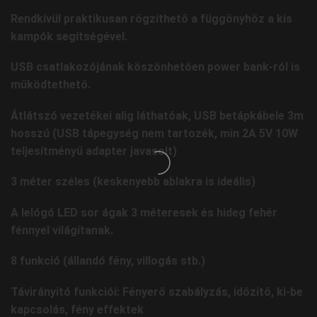
Rendkívül praktikusan rögzíthető a függönyhöz a kis
kampók segítségével.
USB csatlakozójának köszönhetően power bank-ról is
működtethető.
Átlátszó vezetékei alig láthatóak, USB betápkábele 3m
hosszú (USB tápegység nem tartozék, min 2A 5V 10W
teljesítményű adapter javasolt)
3 méter széles (keskenyebb ablakra is ideális)
A lelógó LED sor ágak 3 méteresek és hideg fehér
fénnyel világítanak.
8 funkció (állandó fény, villogás stb.)
Távirányító funkciói: Fényerő szabályzás, időzítő, ki-be
kapcsolás, fény effektek