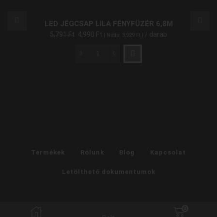
LED JÉGCSAP LILA FÉNYFÜZÉR 6,8M
5,791
Ft
4,990
Ft
/ darab
| Netto:
3,929
Ft
|
LED
Jégcsap
Lila
Fényfüzér
6,8m
mennyiség
Termékek
Rólunk
Blog
Kapcsolat
Letölthető dokumentumok
0