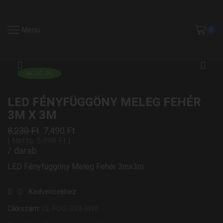
Menü
0
AKCIÓ 9%
LED FÉNYFÜGGÖNY MELEG FEHÉR
3M X 3M
8,230
Ft
7,490
Ft
| Netto:
5,898
Ft
|
/ darab
LED Fényfüggöny Meleg Fehér 3mx3m
Kedvencekhez
Cikkszám:
CL-FUG-3X3-WW