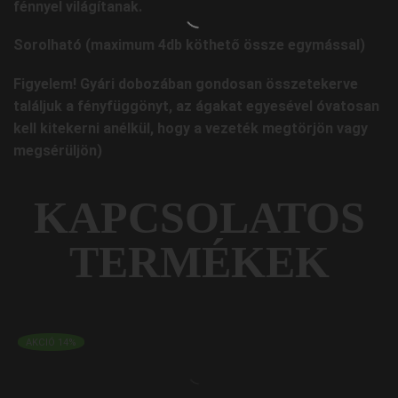
fénnyel világítanak.
Sorolható (maximum 4db köthető össze egymással)
Figyelem! Gyári dobozában gondosan összetekerve
találjuk a fényfüggönyt, az ágakat egyesével óvatosan
kell kitekerni anélkül, hogy a vezeték megtörjön vagy
megsérüljön)
KAPCSOLATOS
TERMÉKEK
AKCIÓ 14%