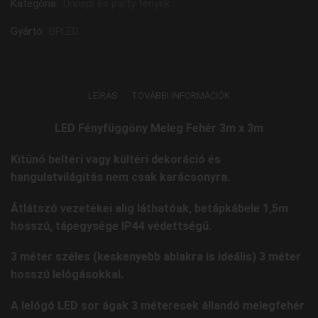
Kategória:
Ünnepi és party fények
Gyártó:
BPLED
LEÍRÁS
TOVÁBBI INFORMÁCIÓK
LED Fényfüggöny Meleg Fehér 3m x 3m
Kitűnő beltéri vagy kültéri dekoráció és
hangulatvilágítás nem csak karácsonyra.
Átlátszó vezetékei alig láthatóak, betápkábele 1,5m
hosszú, tápegysége IP44 védettségű.
3 méter széles (keskenyebb ablakra is ideális) 3 méter
hosszú lelógásokkal.
A lelógó LED sor ágak 3 méteresek állandó melegfehér