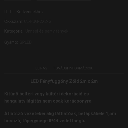
Fényfüggöny
Kedvencekhez
Zöld
2m
Cikkszám:
CL-FUG-2X2-G
x
Kategória:
Ünnepi és party fények
2m
mennyiség
Gyártó:
BPLED
LEÍRÁS
TOVÁBBI INFORMÁCIÓK
LED Fényfüggöny Zöld 2m x 2m
Kitűnő beltéri vagy kültéri dekoráció és
hangulatvilágítás nem csak karácsonyra.
Átlátszó vezetékei alig láthatóak, betápkábele 1,5m
hosszú, tápegysége IP44 védettségű.