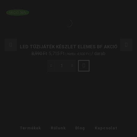
AKCIÓ 36%
LED TŰZIJÁTÉK KÉSZLET ELEMES BF AKCIÓ
8,990
Ft
5,715
Ft
/ darab
| Netto:
4,500
Ft
|
LED
Tűzijáték
Készlet
Elemes
BF
Akció
mennyiség
Termékek
Rólunk
Blog
Kapcsolat