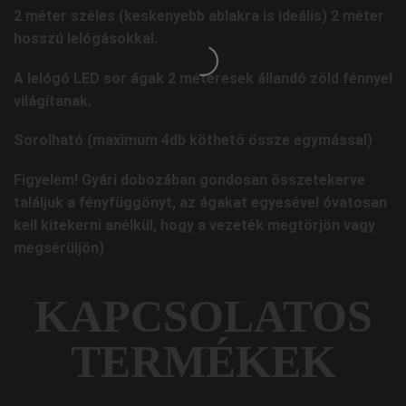
2 méter széles (keskenyebb ablakra is ideális) 2 méter
hosszú lelógásokkal.
A lelógó LED sor ágak 2 méteresek állandó zöld fénnyel
világítanak.
Sorolható (maximum 4db köthető össze egymással)
Figyelem! Gyári dobozában gondosan összetekerve
találjuk a fényfüggönyt, az ágakat egyesével óvatosan
kell kitekerni anélkül, hogy a vezeték megtörjön vagy
megsérüljön)
KAPCSOLATOS
TERMÉKEK