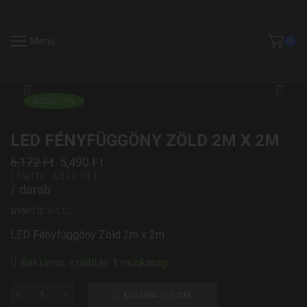
Menü
0
AKCIÓ 11%
LED FÉNYFÜGGÖNY ZÖLD 2M X 2M
6,172
Ft
5,490
Ft
| Netto:
4,323
Ft
|
/ darab
GYÁRTÓ:
BPLED
LED Fényfüggöny Zöld 2m x 2m
Raktáron, szállítás 1 munkanap.
KOSÁRBA TESZEM
LED