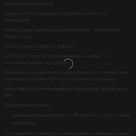
feliratok készítéséhez stb.
Szilikonos IP65 borításának köszönhetően kültéren is
alkalmazható.
Rendívül nagy sugárzási szöggel rendelkezik, mivel mindkét
oldalán világít.
100 cm-enként vágható és toldható.
A 230V LED neont 50 méteres tekercsben gyártják, 1
méterenként vágható és toldható.
Működéséhez egyenirányítós betáp kábelre lesz szükséged ami
maximálisan 50 méter 230V LED neont képes üzemeltetni:
https://bpled.hu/led-szalagok-es-kiegeszitoik-157/led-neon-
175
Beüzemelése egyszerű:
Csatlakoztasd a betáp kábelt a LED neonhoz a 2 pólusú tüske
segítségével
A maximális vízállóság és balesetvédelem érdekében érdemes