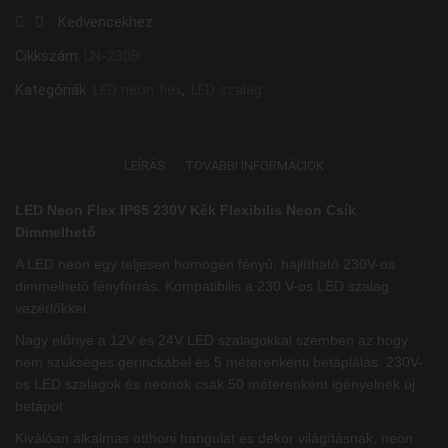
Kedvencekhez
Cikkszám:
LN-230B
Kategóriák
LED neon flex
,
LED szalag
LEÍRÁS
TOVÁBBI INFORMÁCIÓK
LED Neon Flex IP65 230V Kék Flexibilis Neon Csík
Dimmelhető
A LED neon egy teljesen homogén fényű, hajlítható 230V-os
dimmelhető fényforrás. Kompatibilis a 230 V-os LED szalag
vezérlőkkel.
Nagy előnye a 12V és 24V LED szalagokkal szemben az hogy
nem szükséges gerinckábel és 5 méterenkénti betáplálás. 230V-
os LED szalagok és neonok csak 50 méterenként igényelnek új
betápot.
Kiválóan alkalmas otthoni hangulat és dekor világításnak, neon