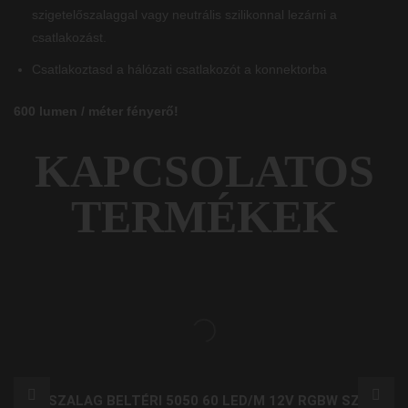
szigetelőszalaggal vagy neutrális szilikonnal lezárni a
csatlakozást.
Csatlakoztasd a hálózati csatlakozót a konnektorba
600 lumen / méter fényerő!
KAPCSOLATOS
TERMÉKEK
LED SZALAG BELTÉRI 5050 60 LED/M 12V RGBW SZÍNES